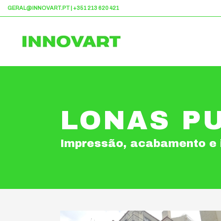
GERAL@INNOVART.PT
|
+351 213 620 421
LONAS PU
Impressão, acabamento e 