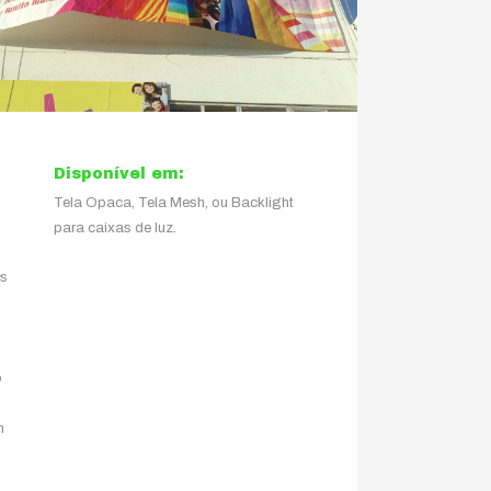
Disponível em:
Tela Opaca, Tela Mesh, ou Backlight
para caixas de luz.
as
s
o
s
m