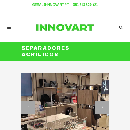
GERAL@INNOVART.PT
|
+351 213 620 421
SEPARADORES
ACRÍLICOS