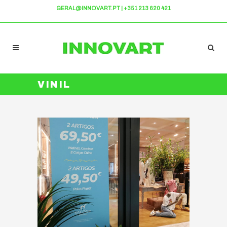
GERAL@INNOVART.PT
|
+351 213 620 421
VINIL